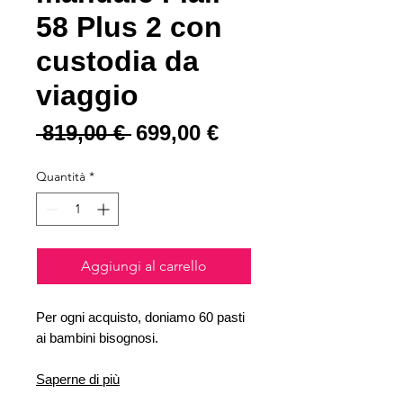
58 Plus 2 con
custodia da
viaggio
Prezzo regolare
Prezzo scontato
 819,00 € 
699,00 €
Quantità
*
Aggiungi al carrello
Per ogni acquisto, doniamo 60 pasti
ai bambini bisognosi.
Saperne di più