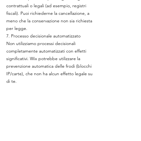
contrattuali o legali (ad esempio, registri
fiscali). Puoi richiederne la cancellazione, a
meno che la conservazione non sia richiesta
per legge.
7. Processo decisionale automatizzato
Non utilizziamo processi decisionali
completamente automatizzati con effetti
significativi. Wix potrebbe utilizzare la
prevenzione automatica delle frodi (blocchi
IP/carte), che non ha alcun effetto legale su
di te.
8. I tuoi diritti (residenti SEE)
Ai sensi del GDPR, hai il diritto di:
Accedere ai tuoi dati
Correggere inesattezze
Cancellare i tuoi dati ("diritto all'oblio")
Limitare o opporti al trattamento