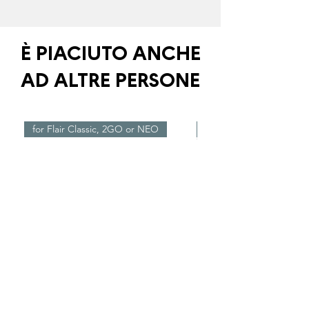
È PIACIUTO ANCHE
AD ALTRE PERSONE
for Flair Classic, 2GO or NEO
Nuovo