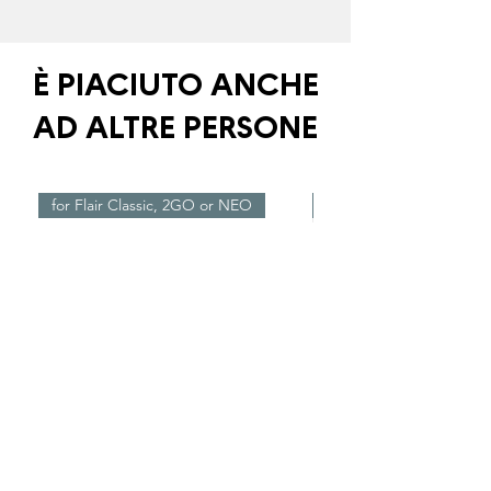
È PIACIUTO ANCHE
AD ALTRE PERSONE
for Flair Classic, 2GO or NEO
Nuovo