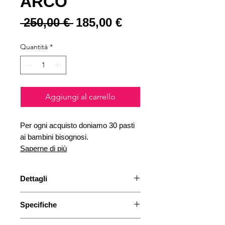
ARCO
Prezzo regolare
Prezzo scontato
 250,00 € 
185,00 €
Quantità
*
Aggiungi al carrello
Per ogni acquisto doniamo 30 pasti
ai bambini bisognosi.
Saperne di più
Dettagli
Se sei un felice possessore di una
Specifiche
smerigliatrice Arco Hand, questo
è ciò di cui hai bisogno per
Altezza: 280 mm