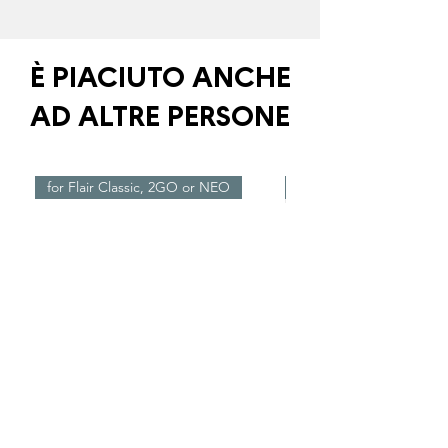
È PIACIUTO ANCHE
AD ALTRE PERSONE
for Flair Classic, 2GO or NEO
Nuovo