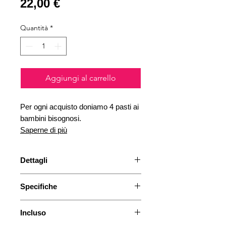
Prezzo
22,00 €
Quantità
*
Aggiungi al carrello
Per ogni acquisto doniamo 4 pasti ai
bambini bisognosi.
Saperne di più
Dettagli
Aggiungi ancora più comodità alla
Specifiche
tua fantastica smerigliatrice manuale
Arco: questa custodia di lusso lo
Materiale: nylon policarbonato
manterrà sicuro e ordinato.
Incluso
Colore: nero